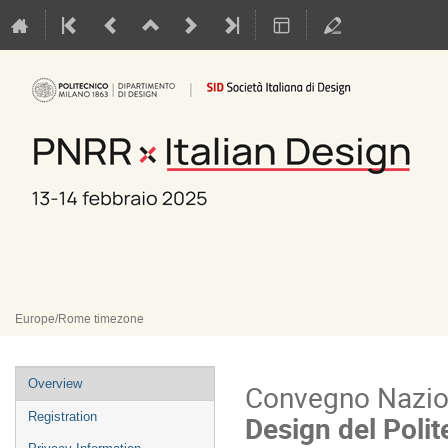
PNRR x Italian Design
13–14 Feb 2025
Campus Durando (Bovisa)
Europe/Rome timezone
Event
Overview
Convegno Nazio
menu
Design del Polit
Registration