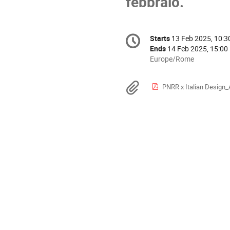
febbraio.
Conference
Starts
13 Feb 2025, 10:3
Date/Time
information
Ends
14 Feb 2025, 15:00
All
Europe/Rome
times
are
Materials
PNRR x Italian Design
in
Europe/Rome