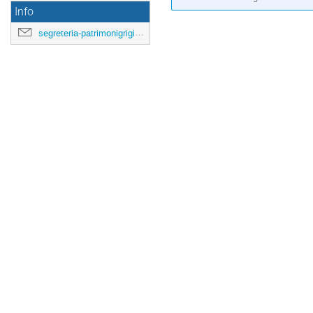
Info
segreteria-patrimonigrigi-dastu@polimi.it