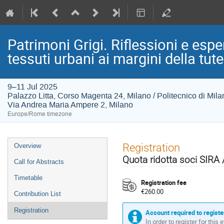
Patrimoni Grigi. Riflessioni e esper
tessuti urbani ai margini della tute
9–11 Jul 2025
Palazzo Litta, Corso Magenta 24, Milano / Politecnico di Mil
Via Andrea Maria Ampere 2, Milano
Europe/Rome timezone
Event
Registration
Overview
menu
Quota ridotta soci SIR
Call for Abstracts
Timetable
Registration fee
€260.00
Contribution List
Registration
Account required to registe
In order to register for this