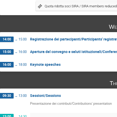
Quota ridotta soci SIRA / SIRA members reduced
We
Registrazione dei partecipanti/Participants' registra
14:00
→
15:00
Apertura del convegno e saluti istituzionali/Confer
15:00
→
16:00
Keynote speeches
16:00
→
18:00
Th
Sessioni/Sessions
09:30
→
13:00
Presentazione dei contributi/Contributions' presentation
13:00
→
14:30