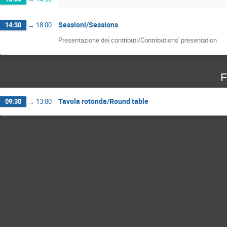
Sessioni/Sessions
14:30
→
18:00
Presentazione dei contributi/Contributions' presentation
F
Tavola rotonda/Round table
09:30
→
13:00