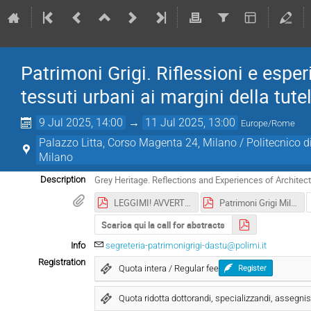
Patrimoni Grigi. Riflessioni e esperi
tessuti urbani ai margini della tute
9 Jul 2025, 14:00
→
11 Jul 2025, 13:00
Europe/Rome
Palazzo Litta, Corso Magenta 24, Milano / Politecnico 
Milano
Grey Heritage. Reflections and Experiences of Architec
Description
LEGGIMI! AVVERTENZE REGISTRAZIONE_READ ME! REGISTRATION WARNING.pdf
Patrimoni Grigi Milano 2025_Programma.pdf
Scarica qui la call for abstracts
Info
segreteria-patrimonigrigi-dastu@polimi.it
Registration
Quota intera / Regular fee
Register
Quota ridotta dottorandi, specializzandi, assegni